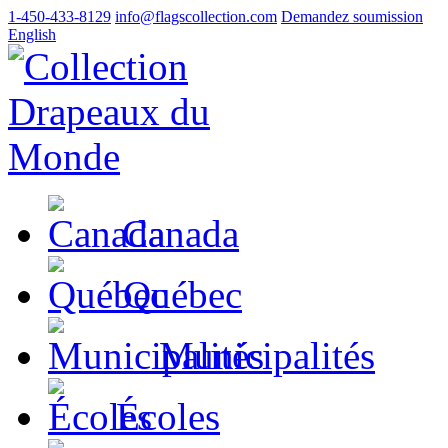
1‑450‑433‑8129
info@flagscollection.com
Demandez soumission
English
Canada
Québec
Municipalités
Écoles