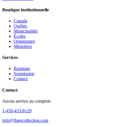
Boutique institutionnelle
Canada
Québec
Municipalités
Écoles
Organismes
Ministères
Services
Boutique
Soumission
Contact
Contact
Aucun service au comptoir.
1‑450‑433‑8129
info@flagscollection.com