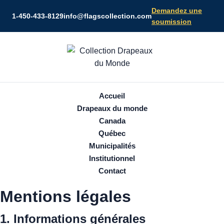
Demandez une
1‑450‑433‑8129
info@flagscollection.com
soumission
Accueil
Drapeaux du monde
Canada
Québec
Municipalités
Institutionnel
Contact
Mentions légales
1. Informations générales